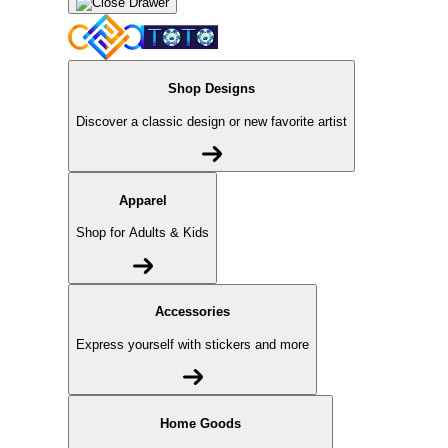
Shop Designs
Discover a classic design or new favorite artist
Apparel
Shop for Adults & Kids
Accessories
Express yourself with stickers and more
Home Goods