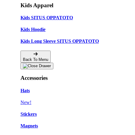
Kids Apparel
Kids SITUS OPPATOTO
Kids Hoodie
Kids Long Sleeve SITUS OPPATOTO
Back To Menu
Accessories
Hats
New!
Stickers
Magnets