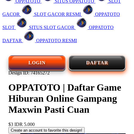
OPPATOTO
SITUS OPPATOTO
SLOT
GACOR
SLOT GACOR RESMI
OPPATOTO
SLOT
SITUS SLOT GACOR
OPPATOTO
DAFTAR
OPPATOTO RESMI
LOGIN
DAFTAR
Design ID: 74165272
OPPATOTO | Daftar Game
Hiburan Online Gampang
Maxwin Pasti Cuan
$3
IDR 5.000
Create an account to favorite this design!