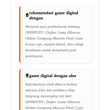
rekomendasi game digital
dengan
Menurut saya pembahasan tentang
OPPATOTO | Daftar Game Hiburan
Online Gampang Maxwin Pasti Cuan
terasa rapi, mudah diikuti, dan cukup
membantu untuk memahami poin
pentingnya.
game digital dengan alur
Informasinya enak dibaca karena
alurnya jelas dan pembaca bisa
langsung menangkap inti dari
OPPATOTO | Daftar Game Hiburan
Online Gampang Maxwin Pasti Cuan.