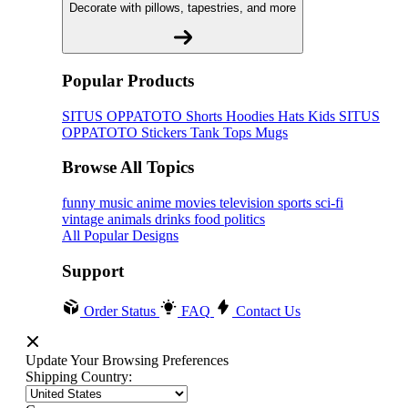
Decorate with pillows, tapestries, and more
Popular Products
SITUS OPPATOTO
Shorts
Hoodies
Hats
Kids SITUS
OPPATOTO
Stickers
Tank Tops
Mugs
Browse All Topics
funny
music
anime
movies
television
sports
sci-fi
vintage
animals
drinks
food
politics
All Popular Designs
Support
Order Status
FAQ
Contact Us
Update Your Browsing Preferences
Shipping Country: