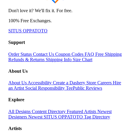
Don't love it? We'll fix it. For free.
100% Free Exchanges.
SITUS OPPATOTO
Support
Order Status
Contact Us
Coupon Codes
FAQ
Free Shipping
Refunds & Returns
Shipping Info
Size Chart
About Us
About Us
Accessibility
Create a Dashery Store
Careers
Hire
an Artist
Social Responsibility
TeePublic Reviews
Explore
All Designs
Content Directory
Featured Artists
Newest
Designers
Newest SITUS OPPATOTO
Tag Directory
Artists