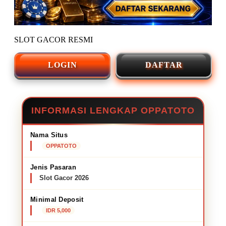
SLOT GACOR RESMI
LOGIN
DAFTAR
INFORMASI LENGKAP OPPATOTO
Nama Situs
OPPATOTO
Jenis Pasaran
Slot Gacor 2026
Minimal Deposit
IDR 5,000