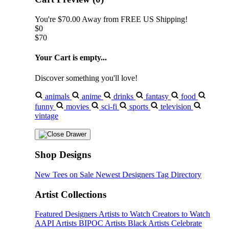
You're
$70.00
Away from
FREE US Shipping!
$0
$70
Your Cart is empty...
Discover something you'll love!
animals
anime
drinks
fantasy
food
funny
movies
sci-fi
sports
television
vintage
Shop Designs
New Tees on Sale
Newest Designers
Tag Directory
Artist Collections
Featured Designers
Artists to Watch
Creators to Watch
AAPI Artists
BIPOC Artists
Black Artists
Celebrate