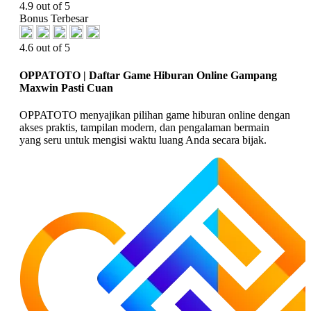
4.9 out of 5
Bonus Terbesar
4.6 out of 5
OPPATOTO | Daftar Game Hiburan Online Gampang
Maxwin Pasti Cuan
OPPATOTO menyajikan pilihan game hiburan online dengan
akses praktis, tampilan modern, dan pengalaman bermain
yang seru untuk mengisi waktu luang Anda secara bijak.